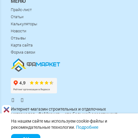
МЕНЮ
Прайс-лист
Статьи
Калькуляторы
Новости
Отзывы
Карта сайта
Форма связи
.
.
Интернет-магазин строительных и отделочных
материалов «ФаМаркет» - это большой ассортимент
товаров от проверенных брендов по низким ценам.
На нашем сайте мы используем cookie-файлы и
Заботимся о качестве, соблюдаем сроки доставки и
рекомендательные технологии.
Подробнее
помогаем с выбором каждому покупателю!