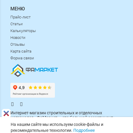
МЕНЮ
Прайс-лист
Статьи
Калькуляторы
Новости
Отзывы
Карта сайта
Форма связи
.
.
Интернет-магазин строительных и отделочных
материалов «ФаМаркет» - это большой ассортимент
товаров от проверенных брендов по низким ценам.
На нашем сайте мы используем cookie-файлы и
Заботимся о качестве, соблюдаем сроки доставки и
рекомендательные технологии.
Подробнее
помогаем с выбором каждому покупателю!