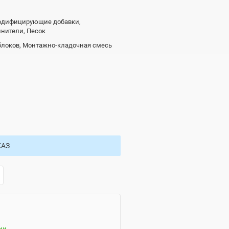
одифицирующие добавки,
нители, Песок
блоков, Монтажно-кладочная смесь
КАЗ
ии