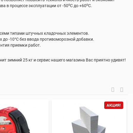
о
о
ва в процессе эксплуатации от -50
С до +60
С.
всеми типами штучных кладочных элементов.
х до -10°С без ввода противоморозной добавки.
антия приемки работ.
ит зимний 25 кг и сервис нашего магазина Вас приятно удивят!
АКЦИЯ!