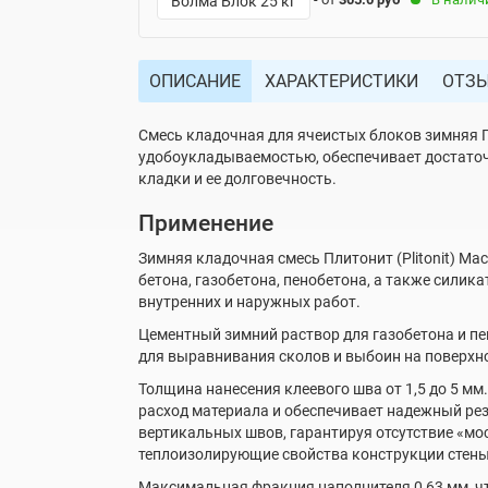
Волма Блок 25 кг
ОПИСАНИЕ
ХАРАКТЕРИСТИКИ
ОТЗ
Смесь кладочная для ячеистых блоков зимняя Пл
удобоукладываемостью, обеспечивает достаточ
кладки и ее долговечность.
Применение
Зимняя кладочная смесь Плитонит (Plitonit) Ма
бетона, газобетона, пенобетона, а также сили
внутренних и наружных работ.
Цементный зимний раствор для газобетона и п
для выравнивания сколов и выбоин на поверхно
Толщина нанесения клеевого шва от 1,5 до 5 мм
расход материала и обеспечивает надежный рез
вертикальных швов, гарантируя отсутствие «мос
теплоизолирующие свойства конструкции стены
Максимальная фракция наполнителя 0,63 мм, ч