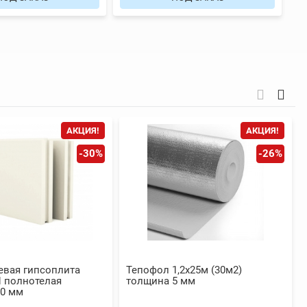
АКЦИЯ!
АКЦИЯ!
-30%
-26%
евая гипсоплита
Тепофол 1,2х25м (30м2)
 полнотелая
толщина 5 мм
00 мм