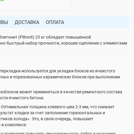
ЫВЫ
ДОСТАВКА
ОПЛАТА
итонит (Plitonit) 25 кг обладает повышенной
но быстрый набор прочности, хорошее сцепление с элементами
стеркладки используется для укладки блоков из ячеистого
катных и поризованных керамических блоков при выполнении
еноблоков может применяться в качестве ремонтного состава
сти ячеистого бетона.
. Оптимальная толщина клеевого шва 2-3 мм, что снижает
ультат кладки за счет заполнение горизонтальных и
тиков холода». Это, в свою очередь, повышает
 в комплексе.
то позволяет повысить технологичность работ и экономит