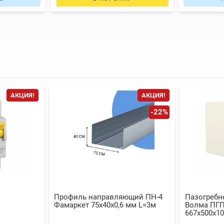
АКЦИЯ!
АКЦИЯ!
-22%
Профиль направляющий ПН-4
Пазогребн
Фамаркет 75x40x0,6 мм L=3м
Волма ПГП
667х500х1